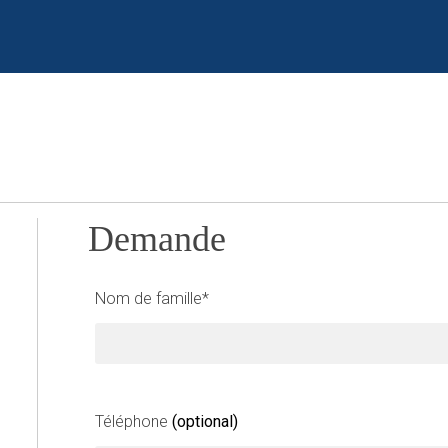
Demande
L
Nom de famille*
e
a
v
e
t
Téléphone
(optional)
h