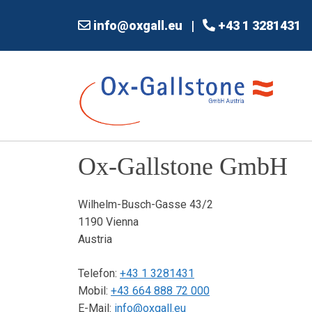
Aller
info@oxgall.eu
|
+43 1 3281431
au
contenu
Ox-Gallstone GmbH
Wilhelm-Busch-Gasse 43/2
1190 Vienna
Austria
Telefon:
+43 1 3281431
Mobil:
+43 664 888 72 000
E-Mail:
info@oxgall.eu