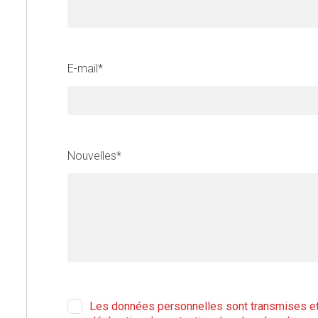
i
s
f
i
E-mail*
e
l
d
b
l
Nouvelles*
a
n
k
Les données personnelles sont transmises et u